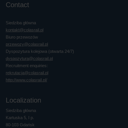
Contact
Siedziba główna
kontakt@colasrail.pl
Biuro przewozów
przewozy@colasrail.pl
Dyspozytura kolejowa (otwarta 24/7)
dyspozytura@colasrail.pl
Recruitment enquiries:
rekrutacja@colasrail.pl
http://www.colasrail.pl/
Localization
Siedziba główna
Kartuska 5, I p.
80-103 Gdańsk