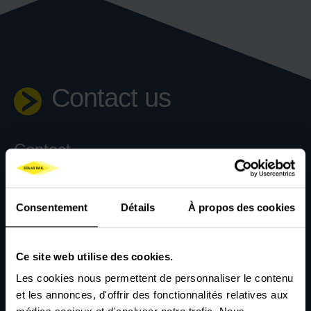
Contact us
Contact
HEAD OFFICE
Consentement
Détails
À propos des cookies
kontakt@colasrail.pl
RAIL FREIGHT OFFICE
przewozy@colasrail.pl
Ce site web utilise des cookies.
RAIL SHIPPING (OPEN 24/7)
Les cookies nous permettent de personnaliser le contenu
dyspozytura@colasrail.pl
et les annonces, d'offrir des fonctionnalités relatives aux
Recruitment enquiries: