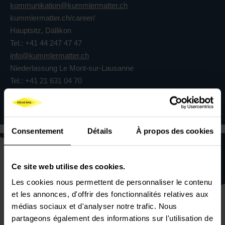
kommunikation@kummlermatter.ch
kummlermatter.ch/career/
Hauptsitz, Dällikon
Tel.: +41 44 247 47 47
info@kummlermatter.ch
Niederlassung Le Mont-sur-Lausanne
Tel.: +41 21 631 04 70
am@kummlermatter.ch
https://www.kummlermatter.ch/fr/
Consentement
Détails
À propos des cookies
Ce site web utilise des cookies.
Les cookies nous permettent de personnaliser le contenu
et les annonces, d'offrir des fonctionnalités relatives aux
médias sociaux et d'analyser notre trafic. Nous
partageons également des informations sur l'utilisation de