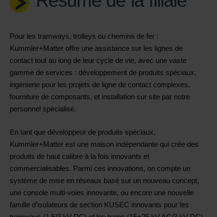
Résumé de la filiale
Pour les tramways, trolleys ou chemins de fer :
Kummler+Matter offre une assistance sur les lignes de
contact tout au long de leur cycle de vie, avec une vaste
gamme de services : développement de produits spéciaux,
ingénierie pour les projets de ligne de contact complexes,
fourniture de composants, et installation sur site par notre
personnel spécialisé.
En tant que développeur de produits spéciaux,
Kummler+Matter est une maison indépendante qui crée des
produits de haut calibre à la fois innovants et
commercialisables. Parmi ces innovations, on compte un
système de mise en réseaux basé sur un nouveau concept,
une console multi-voies innovante, ou encore une nouvelle
famille d’isolateurs de section KUSEC innovants pour les
tramways (1,5/3 kV DC) et les trains (15+25 kV AC/3 kV DC).