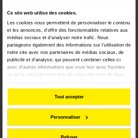
Ce site web utilise des cookies.
Les cookies nous permettent de personnaliser le contenu
et les annonces, d'offrir des fonctionnalités relatives aux
médias sociaux et d'analyser notre trafic. Nous
partageons également des informations sur l'utilisation de
notre site avec nos partenaires de médias sociaux, de
publicité et d'analyse, qui peuvent combiner celles-ci
avec d'autres informations que vous leur avez fournies
Wichtige Projekte
ou qu'ils ont collectées lors de votre utilisation de leurs
services.
Tout accepter
FRANKFURT HOMBURGER
Personnaliser
DAMM
Refuser