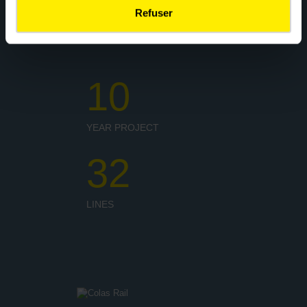
Refuser
10
YEAR PROJECT
32
LINES