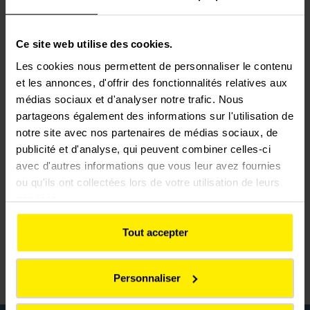
Future extensions include extending the tramway to the
Wolverhampton city centre in 2020 and extensions at
Edgbaston at the end of 2021. The Wednesbury Brierley Hill
Ce site web utilise des cookies.
line will follow in 2023. Then, depending on financing, the
Les cookies nous permettent de personnaliser le contenu
network will be extended, on the one hand, to the east of
et les annonces, d'offrir des fonctionnalités relatives aux
Birmingham, to link the future high-speed line, High Speed 2
médias sociaux et d'analyser notre trafic. Nous
(HS2) and, on the other, towards the airport with the East
partageons également des informations sur l'utilisation de
Birmingham -Solihull branch.
notre site avec nos partenaires de médias sociaux, de
publicité et d'analyse, qui peuvent combiner celles-ci
In the United Kingdom, the Alliance works in cooperation with
avec d'autres informations que vous leur avez fournies
growth areas, local businesses, chambers of commerce and
ou qu'ils ont collectées lors de votre utilisation de leurs
local universities to maximise the social and economic
services.
opportunities of this large-scale project for the inhabitants of
the region.
Tout accepter
Personnaliser