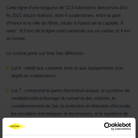
Cette ligne d’une longueur de 12,5 kilomètres desservira d’ici
fin 2021 douze stations, dont 4 souterraines, entre la gare
d’Hanoï et la ville de Nhon, située à l’ouest de la capitale. À
noter : 8,5 km de la ligne sont construits sur un viaduc et 4 km
en tunnel.
Le contrat porte sur trois lots différents :
Lot 6 :
relatif aux courants forts et aux équipements d’un
dépôt de maintenance.
Lot 7 :
comprend la partie électromécanique, le système de
ventilation/désenfumage du tunnel et des stations, le
conditionnement de l’air, la protection et détection d’incendie,
les escaliers mécaniques et ascenseurs, et le système de
relevage des eaux.
Lot 8 :
concerne les travaux de voies ferrées.