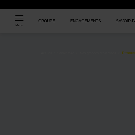
GROUPE
ENGAGEMENTS
SAVOIR-F
Menu
Renouve
Accueil
Savoir-faire
Nos grandes réalisations
>
>
>