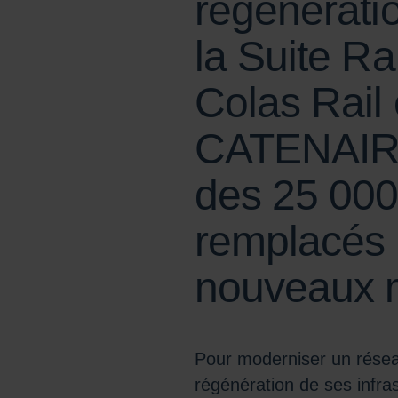
régénérati
la Suite R
Colas Rail
CATENAIRES
des 25 00
remplacés e
nouveaux 
Pour moderniser un résea
régénération de ses infra