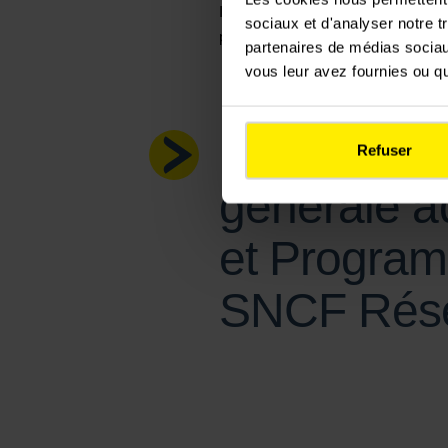
Ils contribueront directement à amé
sociaux et d'analyser notre t
performant et plus durable.
partenaires de médias sociaux
vous leur avez fournies ou qu'
Estelle Mas
Refuser
générale a
et Program
SNCF Rés