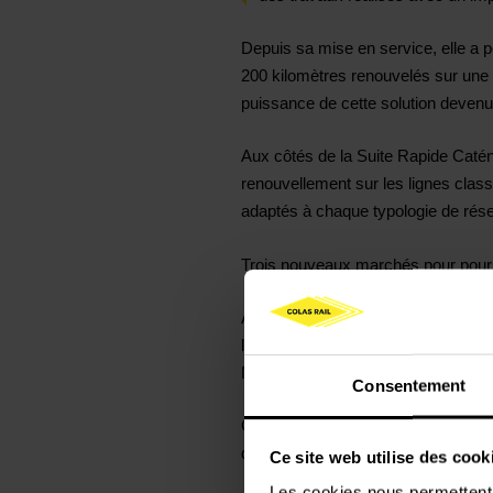
Depuis sa mise en service, elle a 
200 kilomètres renouvelés sur une
puissance de cette solution devenue
Aux côtés de la Suite Rapide Catén
renouvellement sur les lignes clas
adaptés à chaque typologie de rés
Trois nouveaux marchés pour pours
À l'issue du dernier appel d'offr
les travaux de régénération des cat
Normandie et Centre.
Consentement
Ces nouveaux marchés témoignent d
depuis plusieurs années.
Ce site web utilise des cook
Les cookies nous permettent d