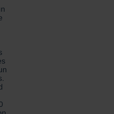
un
e
s
es
 un
s.
d
0
on