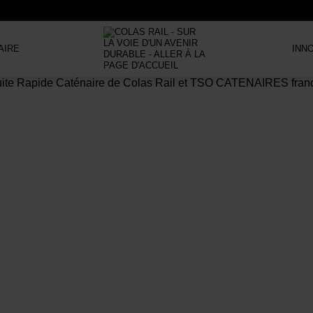
AIRE
INN