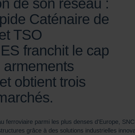
on de son réseau :
apide Caténaire de
 et TSO
 franchit le cap
0 armements
t obtient trois
marchés.
u ferroviaire parmi les plus denses d'Europe, SN
structures grâce à des solutions industrielles inno