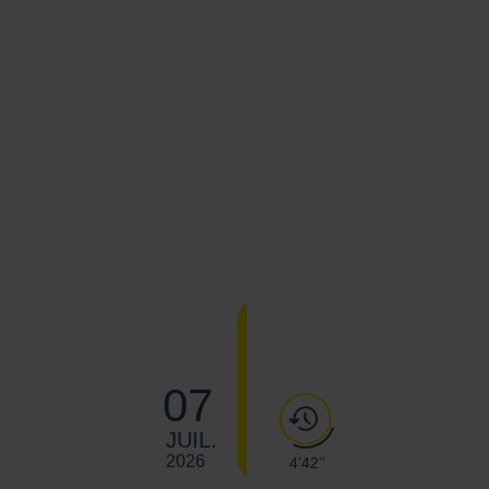
07
JUIL.
2026
4’42’’