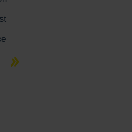
st
ce