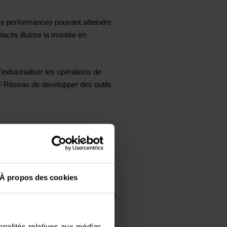
es performances pouvant atteindre
cés illustre la montée en
ndustrialiser les opérations de
CF Réseau de développer des outils
ES a été retenu pour poursuivre
ce-Alpes-Côte d'Azur, Nord-Est
À propos des cookies
nce du modèle industriel développé
nnalités relatives aux médias