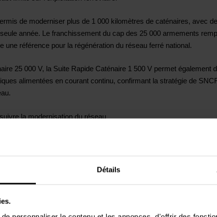
permis de moderniser plus de 1 000 kilomètres de caténaires, avec d
 seule année. Le franchissement du cap des 25 000 armements rempla
 une référence pour la régénération du réseau ferré national.
aire 25 000 V, la Suite Rapide Caténaire 1 500 V permet également d'i
siques alimentées en courant continu, confirmant la stratégie de SN
eau.
uivre la modernisation du réseau
es lancé par SNCF Réseau, le groupement Colas Rail – TSO CATENAIR
énaires 25 000 V sur trois zones stratégiques du territoire : Proven
Détails
e la confiance renouvelée accordée au groupement et de la pertine
ies.
e personnaliser le contenu et les annonces, d'offrir des fonctio