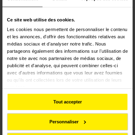
parmi les principaux acteurs du secteur ferroviaire du
pays.
Ce site web utilise des cookies.
Les cookies nous permettent de personnaliser le contenu
et les annonces, d'offrir des fonctionnalités relatives aux
médias sociaux et d'analyser notre trafic. Nous
Hervé Le Joliff,
partageons également des informations sur l'utilisation de
notre site avec nos partenaires de médias sociaux, de
Président de Colas
publicité et d'analyse, qui peuvent combiner celles-ci
Rail
avec d'autres informations que vous leur avez fournies
ou qu'ils ont collectées lors de votre utilisation de leurs
services.
Tout accepter
Cette nouvelle réussite
illustre la confiance de
Personnaliser
nos clients dans notre