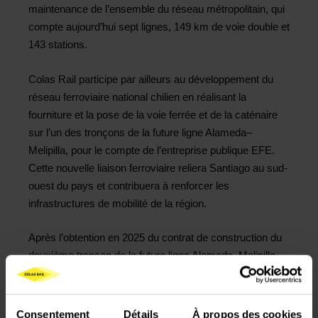
maintenance de l’ensemble du réseau métropolitain, qui
compte aujourd’hui sept lignes, 149 km de voie double et
143 stations.
Colas Rail participe par ailleurs au développement du
réseau ferroviaire national chilien en réalisant la
fourniture et la pose de la voie ferrée et de la caténaire
sur l’un des tronçons de la future ligne Alameda–
Melipilla, pour le compte de l’entreprise publique EFE.
Cette nouvelle liaison ferroviaire reliera Santiago au sud-
ouest du pays et contribuera à renforcer les
infrastructures de mobilité de la région.
Après l’obtention en 2025 du contrat de construction du
deuxième tronçon de la future ligne Alameda–Melipilla,
ce nouveau succès confirme la dynamique de
développement de Colas Rail au Chili. Il témoigne de la
confiance accordée au Groupe et renforce sa position
Consentement
Détails
À propos des cookies