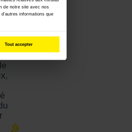
on de notre site avec nos
e
 d'autres informations que
ne
s.
Tout accepter
és
le
x,
té
du
r
K