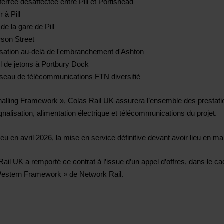
ferrée désaffectée entre Pill et Portishead
r à Pill
de la gare de Pill
arson Street
lisation au-delà de l'embranchement d'Ashton
l de jetons à Portbury Dock
éseau de télécommunications FTN diversifié
nalling Framework », Colas Rail UK assurera l’ensemble des prestati
gnalisation, alimentation électrique et télécommunications du projet.
 en avril 2026, la mise en service définitive devant avoir lieu en ma
Rail UK a remporté ce contrat à l’issue d’un appel d’offres, dans le ca
Western Framework » de Network Rail.