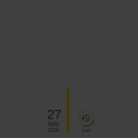
27
MAI
2026
3’00’’