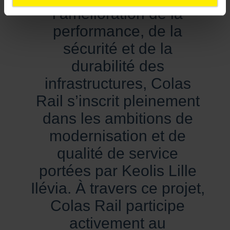
l’amélioration de la
performance, de la
sécurité et de la
durabilité des
infrastructures, Colas
Rail s’inscrit pleinement
dans les ambitions de
modernisation et de
qualité de service
portées par Keolis Lille
Ilévia. À travers ce projet,
Colas Rail participe
activement au