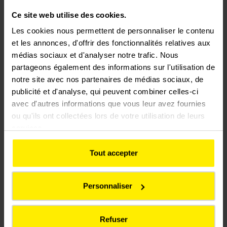
L’attribution de ce nouveau marché s’inscrit dans la
Ce site web utilise des cookies.
continuité des opérations de renouvellement des
Les cookies nous permettent de personnaliser le contenu
équipements du réseau et confirme la capacité de
et les annonces, d'offrir des fonctionnalités relatives aux
l’entreprise à répondre aux exigences techniques et
médias sociaux et d'analyser notre trafic. Nous
économiques de ces interventions.
partageons également des informations sur l'utilisation de
notre site avec nos partenaires de médias sociaux, de
publicité et d'analyse, qui peuvent combiner celles-ci
avec d'autres informations que vous leur avez fournies
Julien Biaujaud,
ou qu'ils ont collectées lors de votre utilisation de leurs
services.
Directeur du Territoire
France
Tout accepter
Personnaliser
En contribuant à
Refuser