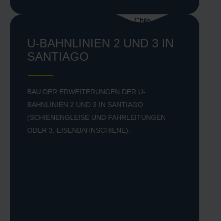
U-BAHNLINIEN 2 UND 3 IN
SANTIAGO
BAU DER ERWEITERUNGEN DER U-
BAHNLINIEN 2 UND 3 IN SANTIAGO
Planung und Installation der
(SCHIENENGLEISE UND FAHRLEITUNGEN
Stromversorgungssysteme (im Rahmen der
ODER 3. EISENBAHNSCHIENE).
Erweiterung der U-Bahnlinie 2 in Santiago).